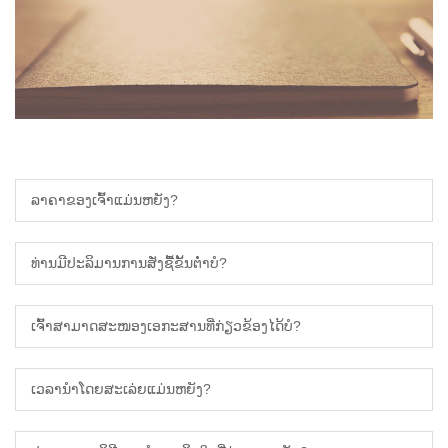
ese
h
i
ali
ລາຄາຂອງເຈົ້າແມ່ນຫຍັງ?
abi
k
ທ່ານມີປະລິມານການສັ່ງຊື້ຂັ້ນຕ່ໍາບໍ?
ເຈົ້າສາມາດສະໜອງເອກະສານທີ່ກ່ຽວຂ້ອງໄດ້ບໍ?
ເວລານໍາໂດຍສະເລ່ຍແມ່ນຫຍັງ?
a