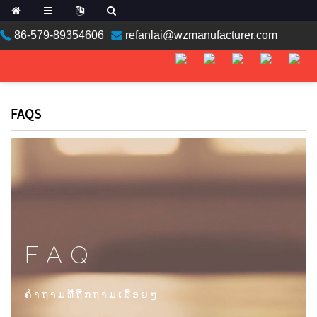
86-579-89354606
refanlai@wzmanufacturer.com
ean
FAQS
n
FAQ
an
ຄໍາ​ຖາມ​ທີ່​ຖືກ​ຖາມ​ເລື້ອຍໆ
a