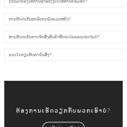
ປະເພດຂອງວິທີການຊໍາລະເງິນໃດທີ່ທ່ານຍອມຮັບ?
ການຮັບປະກັນຜະລິດຕະພັນແມ່ນຫຍັງ?
ທ່ານຮັບປະກັນການຈັດສົ່ງສິນຄ້າທີ່ປອດໄພແລະປອດໄພບໍ?
ແນວໃດກ່ຽວກັບຄ່າຂົນສົ່ງ?
ຕ້ອງການເຮັດວຽກກັບພວກເຮົາບໍ?