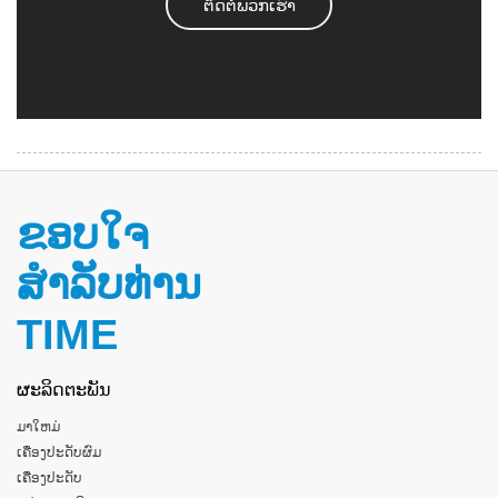
ຕິດ​ຕໍ່​ພວກ​ເຮົາ
ຂອບໃຈ
ສໍາລັບທ່ານ
TIME
ຜະລິດຕະພັນ
ມາ​ໃຫມ່
ເຄື່ອງປະດັບຜົມ
ເຄື່ອງປະດັບ