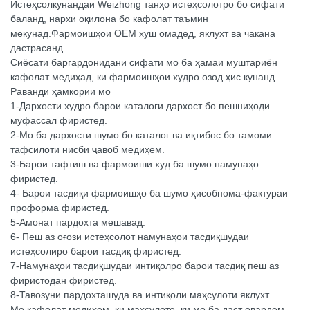
Истеҳсолкунандаи Weizhong танҳо истеҳсолотро бо сифати
баланд, нархи оқилона бо кафолат таъмин
мекунад.Фармоишҳои OEM хуш омадед, яклухт ва чакана
дастрасанд.
Сиёсати баргардонидани сифати мо ба ҳамаи муштариён
кафолат медиҳад, ки фармоишҳои худро озод ҳис кунанд.
Раванди ҳамкории мо
1-Дархости худро барои каталоги дархост бо пешниҳоди
муфассал фиристед.
2-Мо ба дархости шумо бо каталог ва иқтибос бо тамоми
тафсилоти нисбӣ ҷавоб медиҳем.
3-Барои тафтиш ва фармоиши худ ба шумо намунаҳо
фиристед.
4- Барои тасдиқи фармоишҳо ба шумо ҳисобнома-фактураи
проформа фиристед.
5-Амонат пардохта мешавад.
6- Пеш аз оғози истеҳсолот намунаҳои тасдиқшудаи
истеҳсолиро барои тасдиқ фиристед.
7-Намунаҳои тасдиқшудаи интиқолро барои тасдиқ пеш аз
фиристодан фиристед.
8-Тавозуни пардохташуда ва интиқоли маҳсулоти яклухт.
Мо кафолат медиҳем, ки маҳсулоте, ки мо ба даст овардем,