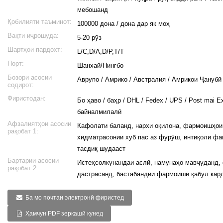
мебошанд
ese
Қобилияти таъминот:
100000 дона / дона дар як моҳ
h
Вақти иҷрошуда:
5-20 рӯз
Шартҳои пардохт:
L/C,D/A,D/P,T/T
Порт:
Шанхай/Нингбо
Бозори асосии
i
Аврупо / Амрико / Австралия / Амрикои Ҷанубӣ
содирот:
ali
Фиристодан:
Бо ҳаво / баҳр / DHL / Fedex / UPS / Post mai E
abi
байналмилалӣ
Афзалиятҳои асосии
k
Кафолати баланд, нархи оқилона, фармоишҳои
рақобат 1:
хидматрасонии хуб пас аз фурӯш, интиқоли ф
тасдиқ шудааст
Бартарии асосии
Истеҳсолкунандаи аслӣ, намунаҳо мавҷуданд
рақобат 2:
дастрасанд, бастабандии фармоишӣ қабул кар
Ба мо почтаи электронӣ фиристед
a
Ҳамчун PDF зеркашӣ кунед