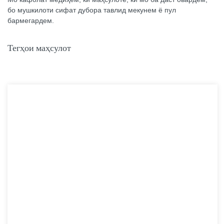
бо мушкилоти сифат дубора тавлид мекунем ё пул
бармегардем.
Тегҳои маҳсулот