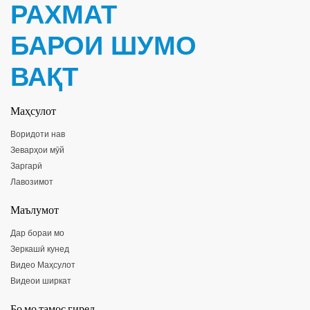
РАХМАТ
БАРОИ ШУМО
ВАҚТ
Маҳсулот
Воридоти нав
Зеварҳои мӯй
Заргарӣ
Лавозимот
Маълумот
Дар бораи мо
Зеркашӣ кунед
Видео Маҳсулот
Видеои ширкат
Бо мо тамос гиред