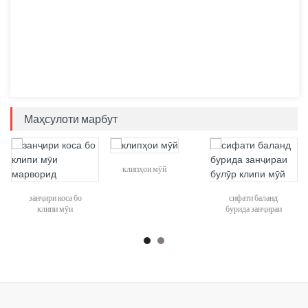
Маҳсулоти марбут
клипҳои мӯй
занҷири коса бо
сифати баланд
клипи мӯи
бурида занҷираи
марворид
булӯр клипи мӯй