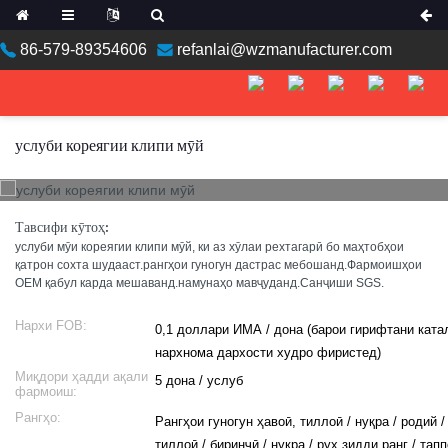
86-579-89354606
refanlai@wzmanufacturer.com
ean
услуби кореягии клипи мӯй
n
Тавсифи кӯтоҳ:
услуби мӯи кореягии клипи мӯй, ки аз хӯлаи рехтагарӣ бо маҳтобҳои
қатрон сохта шудааст.рангҳои гуногун дастрас мебошанд.Фармоишҳои
OEM қабул карда мешаванд.намунаҳо мавҷуданд.Санҷиши SGS.
Нархи FOB:
0,1 доллари ИМА / дона (барои гирифтани ката
нархнома дархости худро фиристед)
an
Миқдори ҳадди ақали
5 дона / услуб
фармоиш:
Рангҳо:
Рангҳои гуногун ҳавоӣ, тиллоӣ / нуқра / родий /
a
тиллоӣ / биринҷӣ / нуқра / руҳ зидди ранг / тап