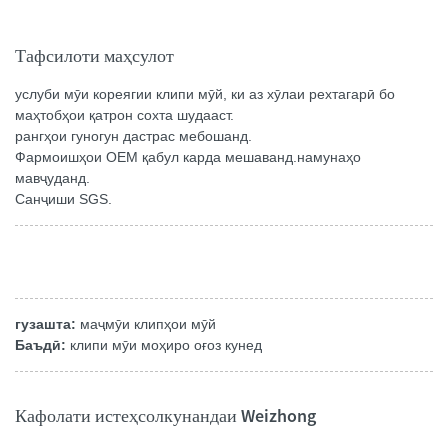
Тафсилоти маҳсулот
услуби мӯи кореягии клипи мӯй, ки аз хӯлаи рехтагарӣ бо
маҳтобҳои қатрон сохта шудааст.
рангҳои гуногун дастрас мебошанд.
Фармоишҳои OEM қабул карда мешаванд.намунаҳо
мавҷуданд.
Санҷиши SGS.
гузашта:
маҷмӯи клипҳои мӯй
Баъдӣ:
клипи мӯи моҳиро оғоз кунед
Кафолати истеҳсолкунандаи Weizhong