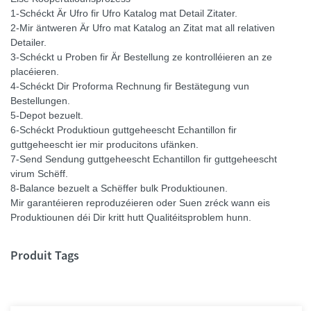
1-Schéckt Är Ufro fir Ufro Katalog mat Detail Zitater.
2-Mir äntweren Är Ufro mat Katalog an Zitat mat all relativen
Detailer.
3-Schéckt u Proben fir Är Bestellung ze kontrolléieren an ze
placéieren.
4-Schéckt Dir Proforma Rechnung fir Bestätegung vun
Bestellungen.
5-Depot bezuelt.
6-Schéckt Produktioun guttgeheescht Echantillon fir
guttgeheescht ier mir producitons ufänken.
7-Send Sendung guttgeheescht Echantillon fir guttgeheescht
virum Schëff.
8-Balance bezuelt a Schëffer bulk Produktiounen.
Mir garantéieren reproduzéieren oder Suen zréck wann eis
Produktiounen déi Dir kritt hutt Qualitéitsproblem hunn.
Produit Tags