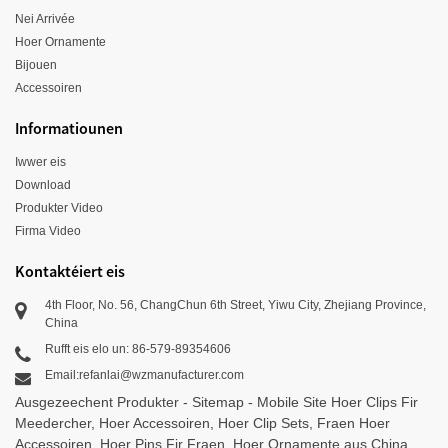
Nei Arrivée
Hoer Ornamente
Bijouen
Accessoiren
Informatiounen
Iwwer eis
Download
Produkter Video
Firma Video
Kontaktéiert eis
4th Floor, No. 56, ChangChun 6th Street, Yiwu City, Zhejiang Province,
China
Rufft eis elo un: 86-579-89354606
Email:refanlai@wzmanufacturer.com
Ausgezeechent Produkter
-
Sitemap
-
Mobile Site
Hoer Clips Fir
Meedercher
,
Hoer Accessoiren
,
Hoer Clip Sets
,
Fraen Hoer
Accessoiren
,
Hoer Pins Fir Fraen
,
Hoer Ornamente aus China
,