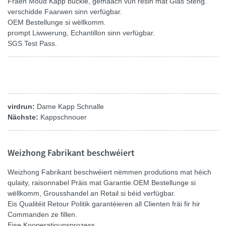
Fraen Moud Kapp buckle, gemaach vun resin mat Glas Steng.
verschidde Faarwen sinn verfügbar.
OEM Bestellunge si wëllkomm.
prompt Liwwerung, Echantillon sinn verfügbar.
SGS Test Pass.
virdrun:
Dame Kapp Schnalle
Nächste:
Kappschnouer
Weizhong Fabrikant beschwéiert
Weizhong Fabrikant beschwéiert nëmmen produtions mat héich
qulaity, raisonnabel Präis mat Garantie.OEM Bestellunge si
wëllkomm, Grousshandel an Retail si béid verfügbar.
Eis Qualitéit Retour Politik garantéieren all Clienten fräi fir hir
Commanden ze fillen.
Eise Kooperatiounsprozess