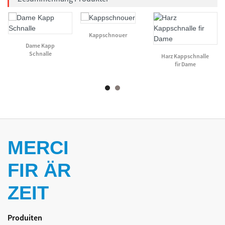
Kappschnouer
Dame Kapp
Schnalle
Harz Kappschnalle
fir Dame
MERCI
FIR ÄR
ZEIT
Produiten