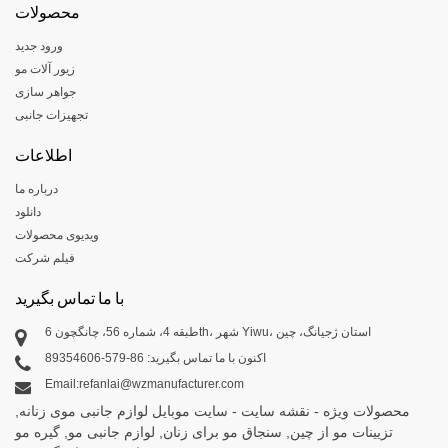
محصولات
ese
ورود جدید
زیور آلات مو
h
جواهر سازی
تجهیزات جانبی
اطلاعات
i
درباره ما
ali
دانلود
abi
ویدیوی محصولات
k
فیلم شرکت
با ما تماس بگیرید
طبقه 4، شماره 56، چانگچون 6th، شهر Yiwu، استان ژجیانگ، چین
اکنون با ما تماس بگیرید: 86-579-89354606
Email:refanlai@wzmanufacturer.com
a
محصولات ویژه
-
نقشه سایت
-
سایت موبایل
لوازم جانبی موی زنانه
,
تزیینات مو از چین
,
سنجاق مو برای زنان
,
لوازم جانبی مو
,
گیره مو