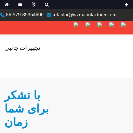
86-579-89354606
refanlai@wzmanufacturer.com
ean
تجهیزات جانبی
n
با تشکر
برای شما
an
زمان
a